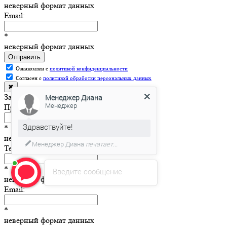
неверный формат данных
Email:
*
неверный формат данных
Отправить
Ознакомлен с
политикой конфиденциальности
Согласен с
политикой обработки персональных данных
✖
Запросить цену
Менеджер Диана
Менеджер
Представьтесь, пожалуйста:
Здравствуйте!
*
неверный формат данных
Менеджер Диана
печатает...
Телефон:
*
Введите сообщение
неверный формат данных
Email:
*
неверный формат данных