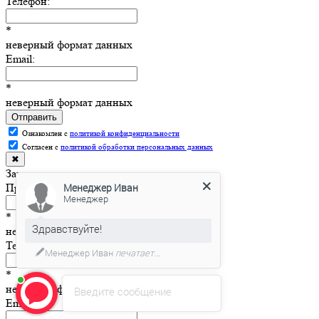
Телефон:
*
неверный формат данных
Email:
*
неверный формат данных
Отправить
Ознакомлен с
политикой конфиденциальности
Согласен с
политикой обработки персональных данных
✖
Запросить цену
Представьтесь, пожалуйста:
Менеджер Иван
Менеджер
*
Здравствуйте!
неверный формат данных
Телефон:
Менеджер Иван
печатает...
*
неверный формат данных
Введите сообщение
Email: